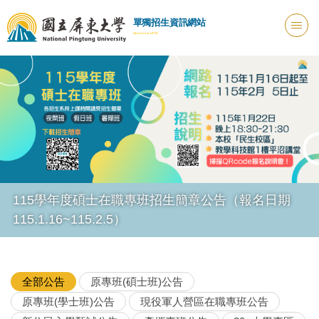
跳
單獨招生資訊網站
到
Welcome to NPTU
主
要
內
容
區
115學年度碩士在職專班招生簡章公告（報名日期
115.1.16~115.2.5）
全部公告
原專班(碩士班)公告
原專班(學士班)公告
現役軍人營區在職專班公告